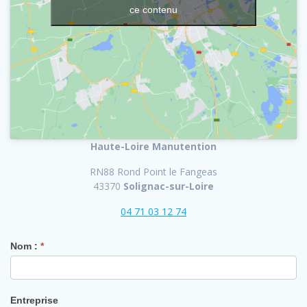
ce contenu
Haute-Loire Manutention
RN88 Rond Point le Fangeas
43370
Solignac-sur-Loire
04 71 03 12 74
Nom :
*
Entreprise