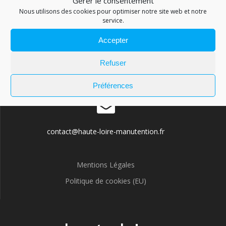
Gérer le consentement
Nous utilisons des cookies pour optimiser notre site web et notre
service.
Accepter
04 71 03 12 74
Refuser
Préférences
contact@haute-loire-manutention.fr
Mentions Légales
Politique de cookies (EU)