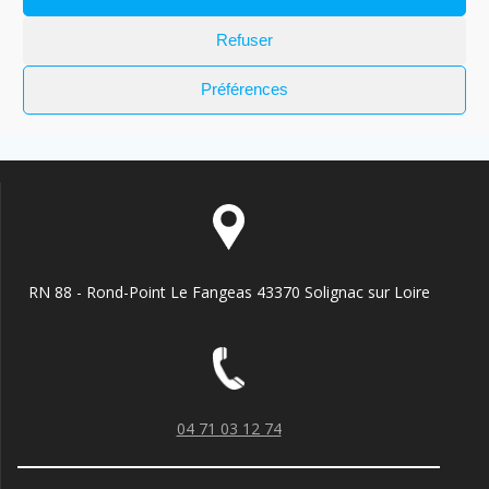
Navigation
Article
Suivant :
Statue Saint-
Article
Précédent :
Gros
de
suivant
Joseph – Espaly St
Refuser
précédent
calage !
:
Marcel
:
l’article
Préférences
RN 88 - Rond-Point Le Fangeas 43370 Solignac sur Loire
04 71 03 12 74